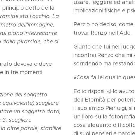
usare, leggere ed anal
 principio detto della
implicazioni fisiche e ps
iramide sta l'occhio. La
Perciò ho deciso, come
rimetro dell'immagine.
trovar Renzo nell'Ade.
sul piano intersecante
 dalla piramide, che si
Giunto che fui nel luog
incontrai Renzo che mi 
sorridendo ma restando
ografo doveva e deve
e in tre momenti
«Cosa fa lei qua in ques
Ed io risposi: «Ho avut
izione del soggetto
dell'Eternità per poterl
equivalente) scegliere
il suo amico Pierluigi, s
ntare un soggetto dato;
un libro sulla fotografi
; 3. scegliere
cosa alquanto difficol
in altre parole, stabilire
di suoi pensieri e parol