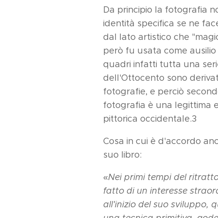
Da principio la fotografia 
identità specifica se ne face
dal lato artistico che "mag
però fu usata come ausilio d
quadri infatti tutta una serie
dell'Ottocento sono deriva
fotografie, e perciò second
fotografia è una legittima 
pittorica occidentale.3
Cosa in cui è d'accordo anc
suo libro:
«
Nei primi tempi del ritratt
fatto di un interesse straor
all'inizio del suo sviluppo
una tecnica primitiva, gode