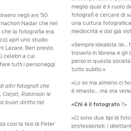
meglio qual è il ruolo d
fotografi e cercare di s
tinsero negli ani '50
una cultura fotografica 
urnachon Nadar che nel
mediocrità e dal già vis
 che la fotografia era
co) aprì uno studio
«Sempre idealista lei...
int Lazare. Ben presto
trovarlo in libreria e gl
ù celebri a cui
perso in questa societ
fare tutti i personaggi
tutto subito.»
«Lo so ma almeno ci ho
i altri fotografi che
è rimasto... ma ora veni
 Carjat, Robinson le
a buon diritto nel
«Chi è il fotografo
?»
«Ci sono due tipi di fotogr
a così la tesi di Peter
professionisti. I dilettan