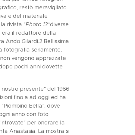
ografico, restò meravigliato
tiva e del materiale
a rivista "
Photo 13
"
diverse
 era il redattore della
era Ando Gilardi.2 Bellissima
 la fotografia seriamente,
le non vengono apprezzate
dopo pochi anni dovette
l nostro presente" del 1986
zioni fino a ad oggi ed ha
 "Piombino Bella", dove
o ogni anno con foto
"ritrovate" per onorare la
ta Anastasia. La mostra si