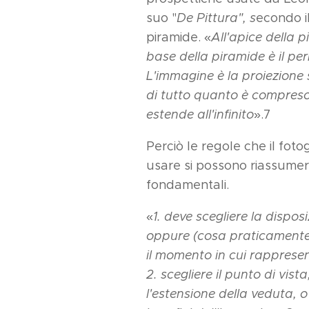
suo "
De Pittura
"
, s
econdo il
piramide. «
All'apice della p
base della piramide è il pe
L'immagine è la proiezione 
di tutto quanto è compreso
estende all'infinito
».7
Perciò le regole che il fot
usare si possono riassumer
fondamentali.
«
1. deve scegliere la dispos
oppure (cosa praticamente 
il momento in cui rapprese
2. scegliere il punto di vista
l'estensione della veduta, o 