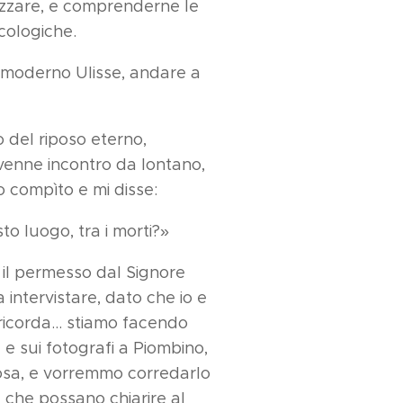
izzare, e comprenderne le
icologiche.
 moderno Ulisse, andare a
o del riposo eterno,
venne incontro da lontano,
 compìto e mi disse:
to luogo, tra i morti?»
o il permesso dal Signore
a intervistare, dato che io e
i ricorda... stiamo facendo
a e sui fotografi a Piombino,
tosa, e vorremmo corredarlo
e che possano chiarire al