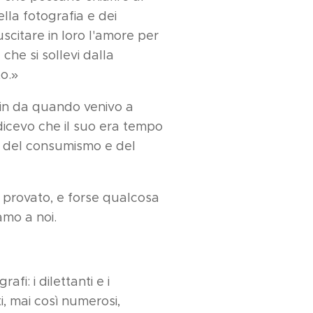
ella fotografia e dei
uscitare in loro l'amore per
che si sollevi dalla
to.»
 fin da quando venivo a
i dicevo che il suo era tempo
à del consumismo e del
 provato, e forse qualcosa
amo a noi.
afi: i dilettanti e i
ti, mai così numerosi,