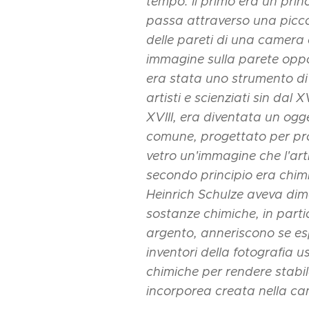
tempo. Il primo era un princ
passa attraverso una picco
delle pareti di una camera
immagine sulla parete opp
era stata uno strumento di
artisti e scienziati sin dal 
XVIII, era diventata un ogge
comune, progettato per pro
vetro un'immagine che l'arti
secondo principio era chim
Heinrich Schulze aveva dim
sostanze chimiche, in partic
argento, anneriscono se esp
inventori della fotografia 
chimiche per rendere stabi
incorporea creata nella c