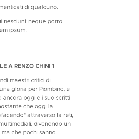
menticati di qualcuno.
i nesciunt neque porro
rem ipsum.
LE A RENZO CHINI 1
i maestri critici di
 una gloria per Piombino, e
ancora oggi e i suo scritti
nostante che oggi la
efacendo" attraverso la reti,
i multimediali, divenendo un
ti ma che pochi sanno