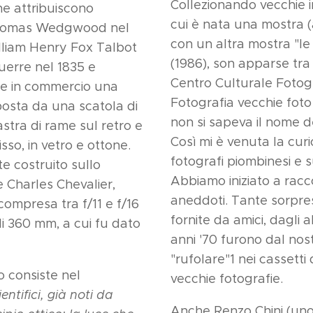
Collezionando vecchie i
ne attribuiscono
cui è nata una mostra 
a Thomas Wedgwood nel
con un altra mostra "le
illiam Henry Fox Talbot
(1986), son apparse tra i
uerre nel 1835 e
Centro Culturale Fotog
te in commercio una
Fotografia vecchie foto d
osta da una scatola di
non si sapeva il nome d
astra di rame sul retro e
Così mi è venuta la curi
sso, in vetro e ottone.
fotografi piombinesi e s
te costruito sullo
Abbiamo iniziato a racco
 Charles Chevalier,
aneddoti. Tante sorprese
ompresa tra f/11 e f/16
fornite da amici, dagli 
i 360 mm, a cui fu dato
anni '70 furono dal nostr
"rufolare"1 nei cassetti
o consiste nel
vecchie fotografie.
ntifici, già noti da
Anche Renzo Chini (uno 