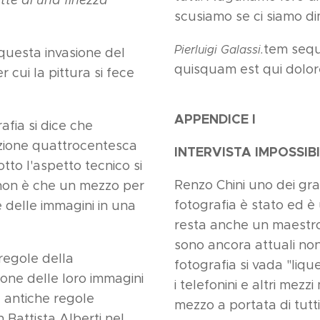
scusiamo se ci siamo di
tem sequ
Pierluigi Galassi.
questa invasione del
quisquam est qui dolo
 cui la pittura si fece
APPENDICE I
afia si dice che
nzione quattrocentesca
INTERVISTA IMPOSSIBI
otto l'aspetto tecnico si
Renzo Chini uno dei grand
 non è che un mezzo per
fotografia è stato ed è
delle immagini in una
resta anche un maestro 
sono ancora attuali no
e regole della
fotografia si vada "liqu
one delle loro immagini
i telefonini e altri mezz
e antiche regole
mezzo a portata di tut
Battista Alberti nel