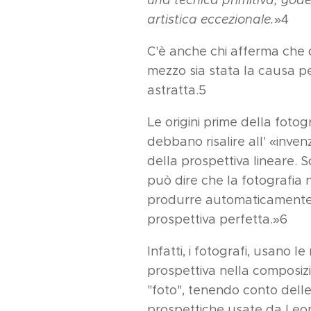
artistica eccezionale.
»4
C'è anche chi afferma che 
mezzo sia stata la causa per
astratta.5
Le origini prime della fotogr
debbano risalire all' «inve
della prospettiva lineare. S
può dire che la fotografia
produrre automaticamente 
prospettiva perfetta.»6
Infatti, i fotografi, usano l
prospettiva nella composizi
"foto", tenendo conto dell
prospettiche usate da Leon 