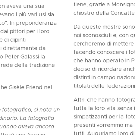
tiene, grazie a Monsignor
non aveva una sua
chiostro della Concatte
vano i più vari usi sia
ico". In preponderanza
Da queste mostre sono 
ai pittori per i loro
noi sconosciuti e, con 
 di dipinti
cercheremo di mettere 
ti direttamente da
facendo conoscere i fot
o Peter Galassi la
che hanno operato in P
erede della tradizione
deciso di ricordare anc
distinti in campo nazion
titolati delle federazion
he Gisèle Friend nel
Altri, che hanno fotog
tutta la loro vita senza 
o fotografico, si nota un
simpatizzanti per la fo
dinario. La fotografia
presenti vorremmo ma no
, quando aveva ancora
tutti. Auguriamo loro di
tte di una finezza