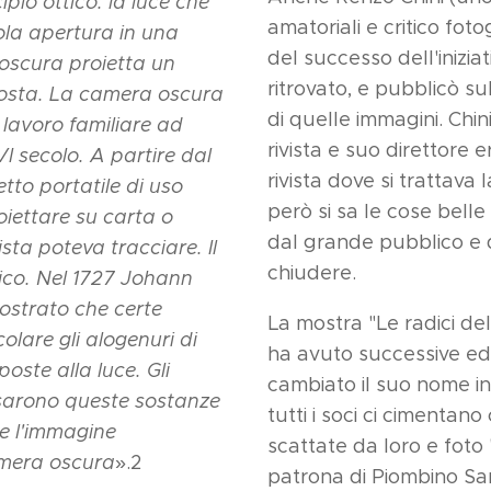
ipio ottico: la luce che
amatoriali e critico fot
la apertura in una
del successo dell'inizia
 oscura proietta un
ritrovato, e pubblicò sull
osta. La camera oscura
di quelle immagini. Chini
 lavoro familiare ad
rivista e suo direttore 
XVI secolo. A partire dal
rivista dove si trattava
tto portatile di uso
però si sa le cose bel
iettare su carta o
dal grande pubblico e 
sta poteva tracciare. Il
chiudere.
ico. Nel 1727 Johann
ostrato che certe
La mostra "Le radici de
olare gli alogenuri di
ha avuto successive edi
oste alla luce. Gli
cambiato il suo nome in
usarono queste sostanze
tutti i soci ci cimentan
le l'immagine
scattate da loro e foto 
amera oscura
».2
patrona di Piombino San