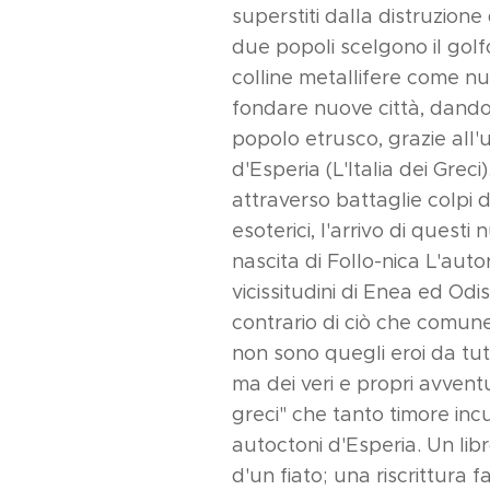
superstiti dalla distruzione 
due popoli scelgono il golfo
colline metallifere come n
fondare nuove città, dando c
popolo etrusco, grazie all'
d'Esperia (L'Italia dei Greci
attraverso battaglie colpi d
esoterici, l'arrivo di questi 
nascita di Follo-nica L'autor
vicissitudini di Enea ed Odi
contrario di ciò che comun
non sono quegli eroi da tutt
ma dei veri e propri avventuri
greci" che tanto timore inc
autoctoni d'Esperia. Un lib
d'un fiato; una riscrittura 