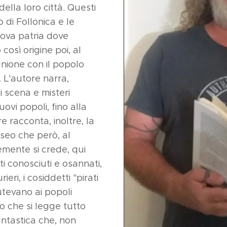
della loro città. Questi
 di Follonica e le
uova patria dove
osì origine poi, al
unione con il popolo
). L'autore narra,
i scena e misteri
nuovi popoli, fino alla
e racconta, inoltre, la
sseo che però, al
emente si crede, qui
i conosciuti e osannati,
eri, i cosiddetti "pirati
utevano ai popoli
ro che si legge tutto
fantastica che, non