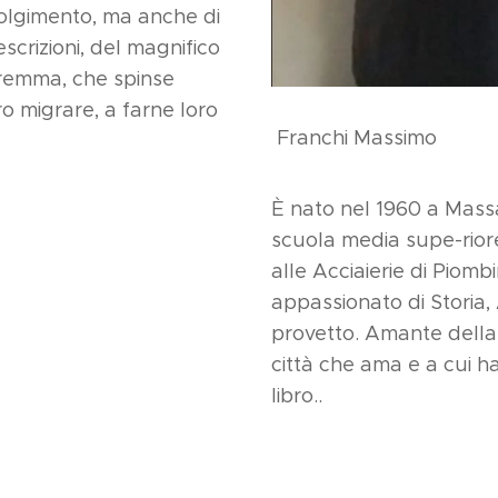
volgimento, ma anche di
scrizioni, del magnifico
remma, che spinse
oro migrare, a farne loro
Franchi Massimo
È nato nel 1960 a Massa
scuola media supe-riore
alle Acciaierie di Piomb
appassionato di Storia
provetto. Amante della l
città che ama e a cui h
libro..